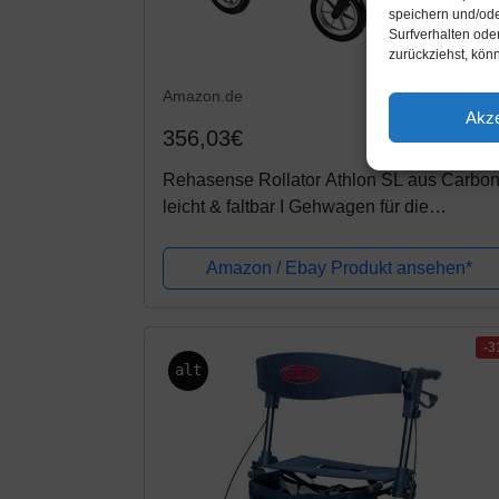
speichern und/ode
Surfverhalten ode
zurückziehst, kön
Amazon.de
Akze
356,03€
Rehasense Rollator Athlon SL aus Carbon
leicht & faltbar I Gehwagen für die
Wohnung/Straße I Leichtgewichtrollator
höhenverstellbar I für Personen mit einer...
Amazon / Ebay Produkt ansehen*
-
alt