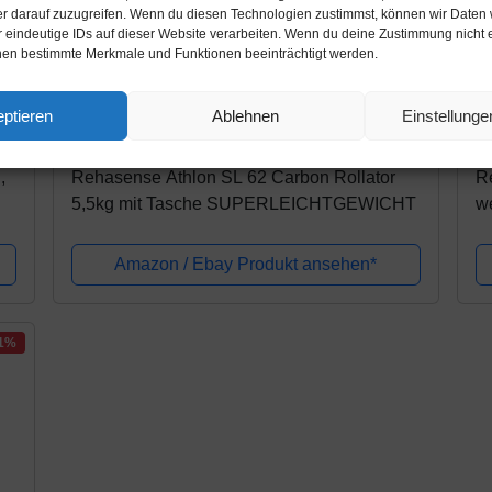
r darauf zuzugreifen. Wenn du diesen Technologien zustimmst, können wir Daten 
r eindeutige IDs auf dieser Website verarbeiten. Wenn du deine Zustimmung nicht er
nen bestimmte Merkmale und Funktionen beeinträchtigt werden.
Amazon.de
A
ptieren
Ablehnen
Einstellung
322,71€
2
339,70€
,
Rehasense Athlon SL 62 Carbon Rollator
Re
5,5kg mit Tasche SUPERLEICHTGEWICHT
w
Amazon / Ebay Produkt ansehen*
31%