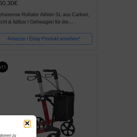
60,30€
ehasense Rollator Athlon SL aus Carbon,
icht & faltbar I Gehwagen für die
hnung/Straße I Leichtgewichtrollator
henverstellbar I für Personen mit einer...
Amazon / Ebay Produkt ansehen*
alt
ationen zu