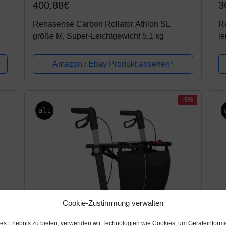
400,88€
3
Rehasense Carbon Rollator Athlon SL
R
größe M, Super-Leichtgewicht 5,1 kg
le
Wo
hö
Amazon / Ebay Produkt ansehen*
-5%
alt
Cookie-Zustimmung verwalten
les Erlebnis zu bieten, verwenden wir Technologien wie Cookies, um Geräteinform