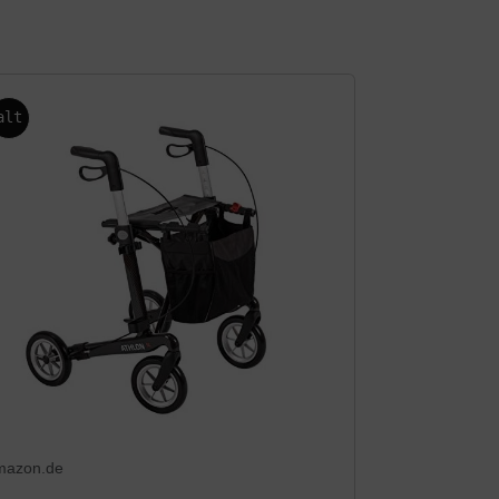
alt
mazon.de