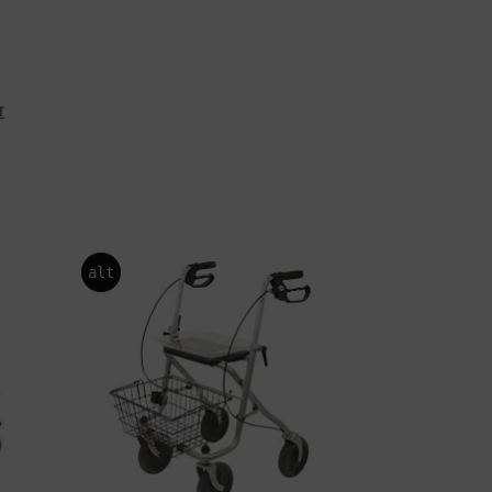
r
alt