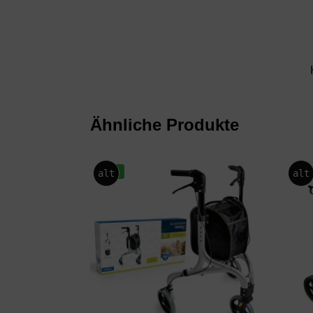
Ähnliche Produkte
-17%
alt
alt