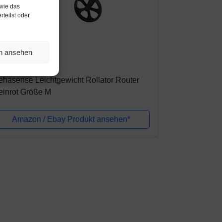
wie das
teilst oder
mazon.de
en ansehen
33,92€
hasense Leichtgewicht Rollator Router
einrot Größe M
Amazon / Ebay Produkt ansehen*