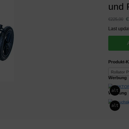
und 
€
€
225,00
Last upda
Produkt-K
Rollator 
Werbung
alt
Werbung
alt