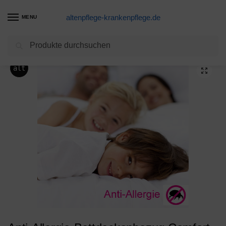
altenpflege-krankenpflege.de
MENU
Suchen
Start
Allergiker Bettbezüge,Bettenzubehör
Anti-Allergie-Bettdeckenbezug Comfort & Best milbendicht, allergendicht, atmungsaktiv
/
/
alt