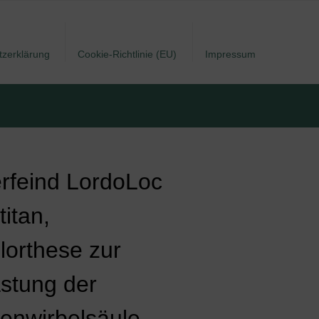
tzerklärung
Cookie-Richtlinie (EU)
Impressum
rfeind LordoLoc
titan,
lorthese zur
astung der
enwirbelsäule