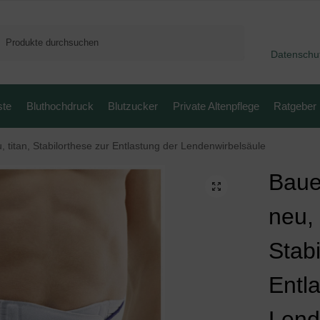
Suchen
Datenschu
ste
Bluthochdruck
Blutzucker
Private Altenpflege
Ratgeber
 titan, Stabilorthese zur Entlastung der Lendenwirbelsäule
Baue
neu, 
Stabi
Entl
Lend