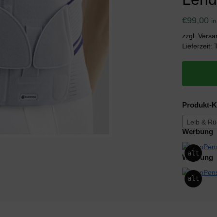
€
99,00
i
zzgl. Vers
Lieferzeit:
Produkt-K
Leib & R
Werbung
alt
Werbung
alt