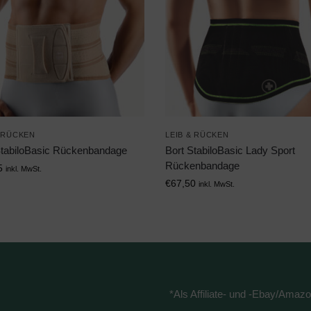
& RÜCKEN
LEIB & RÜCKEN
StabiloBasic Rückenbandage
Bort StabiloBasic Lady Sport
Rückenbandage
5
inkl. MwSt.
€
67,50
inkl. MwSt.
*Als Affiliate- und -Ebay/Amazo