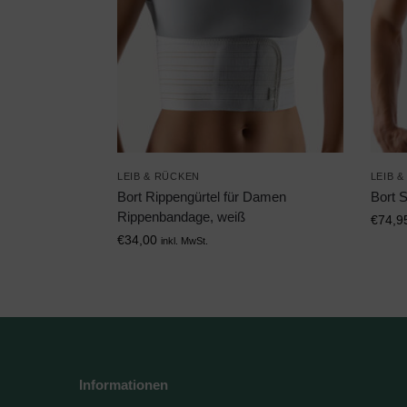
LEIB & RÜCKEN
LEIB 
Bort Rippengürtel für Damen
Bort 
Rippenbandage, weiß
€
74,9
€
34,00
inkl. MwSt.
Informationen