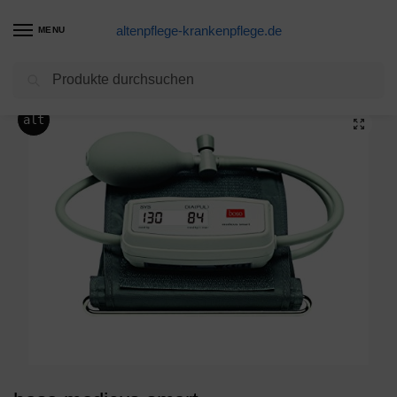
altenpflege-krankenpflege.de
MENU
Suchen
Start
Blutdruckmessgerät Produkte
boso medicus smart – Blutdruckmessgerät zum Blutdruckmessen mit Memomatic, kleinem Display und Arrhythmie-Erkennung – Inkl. Standard-Manschette (22–32cm)
/
/
alt