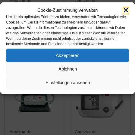
Amazon.de
Amazon.de
Cookie-Zustimmung verwalten
75,03€
54,90€
79,90€
68,90€
Um dir ein optimales Erlebnis zu bieten, verwenden wir Technologien wie
Cookies, um Geräteinformationen zu speichern und/oder darauf
boso medicus family –
boso medicus uno XL
zuzugreifen. Wenn du diesen Technologien zustimmst, können wir Daten
Partner-
Oberarm-
wie das Surfverhalten oder eindeutige IDs auf dieser Website verarbeiten.
Blutdruckmessgerät mit
Blutdruckmessgerät -
Wenn du deine Zustimmung nicht erteilst oder zurückziehst, können
bestimmte Merkmale und Funktionen beeinträchtigt werden.
2 Speicher-Plätzen,
Blutdruck Tracker mit
Amazon / Ebay
Amazon / Ebay
großem Display und
großem Display,
Produkt ansehen*
Produkt ansehen*
Akzeptieren
Arrhythmie-Erkennung
Inklusiv XL-
– Inkl. Universal-
Manschette, 32-48cm
Ablehnen
Manschette (22–42cm)
-18%
Einstellungen ansehen
Amazon.de
Amazon.de