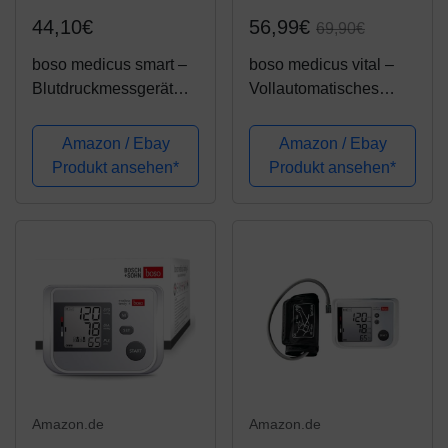
44,10€
56,99€
69,90€
boso medicus smart –
boso medicus vital –
Blutdruckmessgerät
Vollautomatisches
zum Blutdruckmessen
Oberarm-
mit Memomatic,
Blutdruckmessgerät mit
Amazon / Ebay
Amazon / Ebay
kleinem Display und
großem Display und
Produkt ansehen*
Produkt ansehen*
Arrhythmie-Erkennung
Arrhythmie-Erkennung
– Inkl. Standard-
– Inkl.
Manschette (22–32cm)
Blutdruckmanschette
(22-42cm)
Amazon.de
Amazon.de