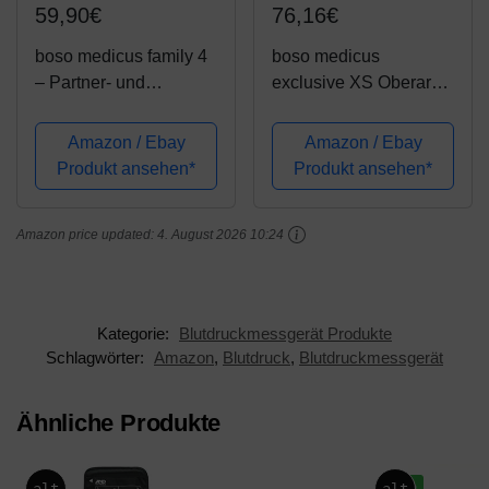
59,90€
76,16€
boso medicus family 4
boso medicus
– Partner- und
exclusive XS Oberarm-
Familien-
Blutdruckmessgerät
Blutdruckmessgerät mit
Amazon / Ebay
Amazon / Ebay
4 Speichern, großem
Produkt ansehen*
Produkt ansehen*
Display und
Arrhythmie-Erkennung
Amazon price updated:
4. August 2026 10:24
– Inkl. Universal-
Manschette (22–42cm)
Kategorie:
Blutdruckmessgerät Produkte
Schlagwörter:
Amazon
,
Blutdruck
,
Blutdruckmessgerät
Ähnliche Produkte
-16%
alt
alt