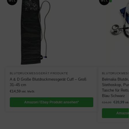
BLUTDRUCKMESSGERÄT PRODUKTE
BLUTDRUCKMES
A & D Große Blutdruckmessgerät Cuff – Groß
Belmalia Blutdr
31–45 cm
Stethoskop, Pu
Tasche für Rettu
€
14,59
inkl. MwSt.
Blau Schwarz
Amazon / Ebay Produkt ansehen*
€
20,99
€
24,99
ink
Amazon