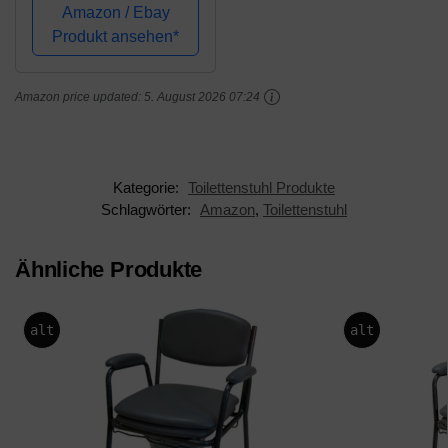
Toilettenrollstuhl mit
Amazon / Ebay
HMV Nummer
Produkt ansehen*
18.46.02.0059 inkl.
gepolsterter Sitzplatte
Amazon price updated:
5. August 2026 07:24
und Eimer
Belastbarkeit bis 120
kg
Kategorie:
Toilettenstuhl Produkte
Schlagwörter:
Amazon
,
Toilettenstuhl
Ähnliche Produkte
alt
alt