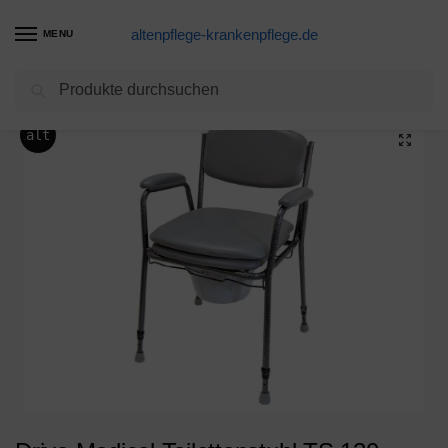
altenpflege-krankenpflege.de
MENU
Suchen
Start
Toilettenstuhl Produkte
Drive Medical Toilettenstuhl TS 130, schwarz-silber
/
/
alt