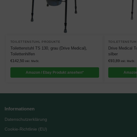
TOILETTENSTUHL PRODUKTE
TOILETTENSTUH
Toilettenstuhl TS 130, grau (Drive Medical),
Drive Medical T
Toilettenhilfen
silber
€
142,50
€
93,89
inkl. MwSt.
inkl. MwSt.
Amazon / Ebay Produkt ansehen*
Amazon
Informationen
Datenschutzerklärung
Cookie-Richtlinie (EU)