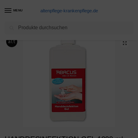
altenpflege-krankenpflege.de
MENU
Suchen
Start
Desinfektion Produkte
HANDDESINFEKTION GEL 1000 ml Euroflasche (2120) – Desinfektionsgel in Euroflasche für Spender Desinfektionsmittel Desinfektion – ABACUS
/
/
alt