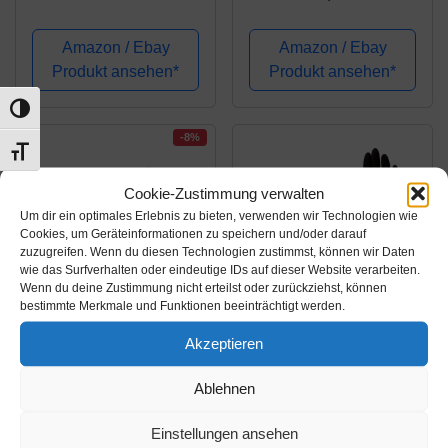
Einmalhandschuhe,
Lila/Violett)
Magenta 100 Stk. (M)
Einweghandschuhe,
Amazon / Ebay
Amazon / Ebay
Einmalhandschuhe,
Produkt ansehen*
Produkt ansehen*
Untersuchungshandsc
huhe, Nitril
Umschalten auf hohe Kontraste
Handschuhe, puderfrei,
-8%
Schrift vergrößern
ohne Latex,...
Cookie-Zustimmung verwalten
Um dir ein optimales Erlebnis zu bieten, verwenden wir Technologien wie
Cookies, um Geräteinformationen zu speichern und/oder darauf
zuzugreifen. Wenn du diesen Technologien zustimmst, können wir Daten
wie das Surfverhalten oder eindeutige IDs auf dieser Website verarbeiten.
Wenn du deine Zustimmung nicht erteilst oder zurückziehst, können
bestimmte Merkmale und Funktionen beeinträchtigt werden.
Amazon.de
Amazon.de
Akzeptieren
16,36€
9,99€
17,97€
Ablehnen
Latexhandschuhe Gr. S
Nitrilhandschuhe 100
100 Stück Select Black
Stück Box (M,
Einstellungen ansehen