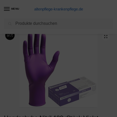
altenpflege-krankenpflege.de
MENU
Suchen
Start
Einmalhandschuhe Produkte
Handschuhe Nitril 100xStück Violet, Einweghandschuhe, reißfest (XS)
/
/
alt