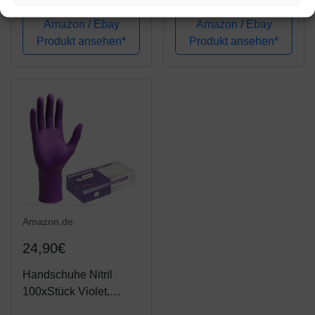
puderfrei
Schwarz)
Einweghandschuhe,
Amazon / Ebay
Amazon / Ebay
Einmalhandschuhe,
Produkt ansehen*
Produkt ansehen*
Untersuchungshandsc
huhe, Nitril
Handschuhe, puderfrei,
ohne Latex, unsteril,...
Amazon.de
24,90€
Handschuhe Nitril
100xStück Violet,
Einweghandschuhe,