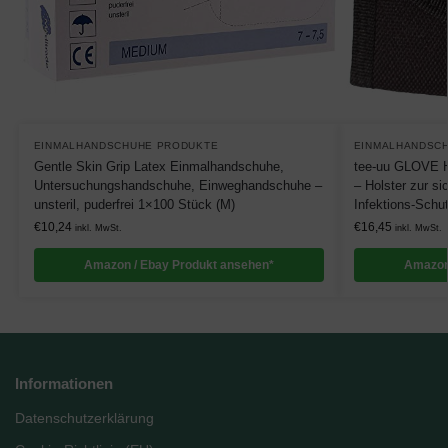
EINMALHANDSCHUHE PRODUKTE
EINMALHANDSC
Gentle Skin Grip Latex Einmalhandschuhe,
tee-uu GLOVE H
Untersuchungshandschuhe, Einweghandschuhe –
– Holster zur s
unsteril, puderfrei 1×100 Stück (M)
Infektions-Sch
€
10,24
€
16,45
inkl. MwSt.
inkl. MwSt.
Amazon / Ebay Produkt ansehen*
Amazon
Informationen
Datenschutzerklärung