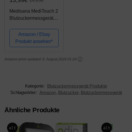
14,95€
Medisana MediTouch 2
Blutzuckermessgerät
mg/dL, Starterset mit
Teststreifen und
Amazon / Ebay
Blutlanzetten,
Produkt ansehen*
Blutzuckermesssystem
für Diabetiker,
Amazon price updated:
6. August 2026 01:24
Blutzuckerspiegel
Kategorie:
Blutzuckermessgerät Produkte
Schlagwörter:
Amazon
,
Blutzucker
,
Blutzuckermessgerät
Ähnliche Produkte
-6%
alt
alt