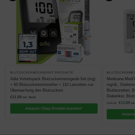
BLUTZUCKERMESSGERÄT PRODUKTE
BLUTZUCKERME
Adia Vorteilspack Blutzuckermessgerät-Set (mg)
Medisana MediT
+ 60 Blutzuckerteststreifen + 110 Lanzetten zur
mg/dL, Starterse
Überwachung des Blutzuckers
Blutlanzetten, 
Diabetiker, Blut
€
31,89
inkl. MwSt.
€
13,99
€
14,95
ink
Amazon / Ebay Produkt ansehen*
Amazon