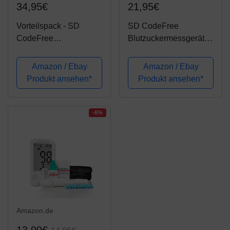
34,95€
21,95€
Vorteilspack - SD
SD CodeFree
CodeFree
Blutzuckermessgerät
Blutzuckermessgerät
Set mit Teststreifen,
Set Starterkit + 50
Diabetes-Set mg/dL,
Amazon / Ebay
Amazon / Ebay
Blutzuckerteststreifen +
Vorteilspack inkl.
Produkt ansehen*
Produkt ansehen*
100 Blutlanzetten -
Blutzuckerteststreifen
Sparpackung zur
und Blutlanzetten
Diabetes-Kontrolle
-6%
bei...
Amazon.de
13,99€