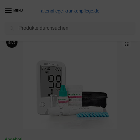
altenpflege-krankenpflege.de
MENU
Suchen
Start
Blutzuckermessgerät Produkte
Medisana MediTouch 2 Blutzuckermessgerät mg/dL, Starterset mit Teststreifen und Blutlanzetten, Blutzuckermesssystem für Diabetiker, Blutzuckerspiegel
/
/
alt
Angebot!