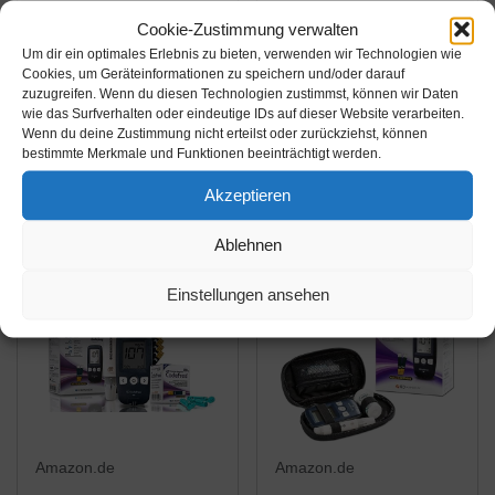
26,95€
41,95€
Cookie-Zustimmung verwalten
Um dir ein optimales Erlebnis zu bieten, verwenden wir Technologien wie
Cera-Pet
Cera-Pet
Cookies, um Geräteinformationen zu speichern und/oder darauf
zuzugreifen. Wenn du diesen Technologien zustimmst, können wir Daten
Blutzuckerteststreifen
Blutzuckerteststreifen
wie das Surfverhalten oder eindeutige IDs auf dieser Website verarbeiten.
50 STK. für Hunde und
100 STK. für Hunde
Wenn du deine Zustimmung nicht erteilst oder zurückziehst, können
Katzen
und Katzen
bestimmte Merkmale und Funktionen beeinträchtigt werden.
Amazon / Ebay
Amazon / Ebay
Produkt ansehen*
Produkt ansehen*
Akzeptieren
Ablehnen
Einstellungen ansehen
Amazon.de
Amazon.de