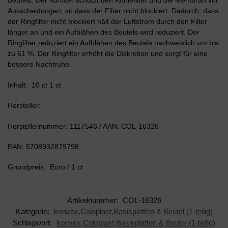
Beutels. Der Vorfilter schützt den Kohlefilter und die Membran vor
Ausscheidungen, so dass der Filter nicht blockiert. Dadurch, dass
der Ringfilter nicht blockiert hält der Luftstrom durch den Filter
länger an und ein Aufblähen des Beutels wird reduziert. Der
Ringfilter reduziert ein Aufblähen des Beutels nachweislich um bis
zu 61 %. Der Ringfilter erhöht die Diskretion und sorgt für eine
bessere Nachtruhe.
Inhalt: 10 ct 1 ct
Hersteller:
Herstellernummer: 1117546 / AAN: COL-16326
EAN: 5708932879798
Grundpreis: Euro / 1 ct
Artikelnummer:
COL-16326
Kategorie:
konvex,Coloplast,Basisplatten & Beutel (1-teilig)
Schlagwort:
konvex,Coloplast,Basisplatten & Beutel (1-teilig)