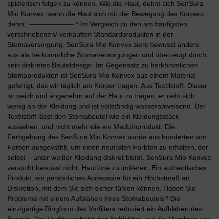
spielerisch folgen zu können. Wie die Haut, dehnt sich SenSura
Mio Konvex, wenn die Haut sich mit der Bewegung des Körpers
dehnt. ——————– * Im Vergleich zu den am häufigsten
verschriebenen/ verkauften Standardprodukten in der
Stomaversorgung. SenSura Mio Konvex sieht bewusst anders
aus als herkömmliche Stomaversorgungen und überzeugt durch
sein diskretes Beuteldesign. Im Gegensatz zu herkömmlichen
Stomaprodukten ist SenSura Mio Konvex aus einem Material
gefertigt, das wir täglich am Körper tragen: Aus Textilstoff. Dieser
ist weich und angenehm auf der Haut zu tragen, er reibt sich
wenig an der Kleidung und ist vollständig wasserabweisend. Der
Textilstoff lässt den Stomabeutel wie ein Kleidungsstück
aussehen, und nicht mehr wie ein Medizinprodukt. Die
Farbgebung des SenSura Mio Konvex wurde aus hunderten von
Farben ausgewählt, um einen neutralen Farbton zu erhalten, der
selbst – unter weißer Kleidung diskret bleibt. SenSura Mio Konvex
versucht bewusst nicht, Hauttöne zu imitieren. Ein authentisches
Produkt, ein persönliches Accessoire für ein Höchstmaß an
Diskretion, mit dem Sie sich sicher fühlen können. Haben Sie
Probleme mit einem Aufblähen Ihres Stomabeutels? Die
einzigartige Ringform des Vorfilters reduziert ein Aufblähen des