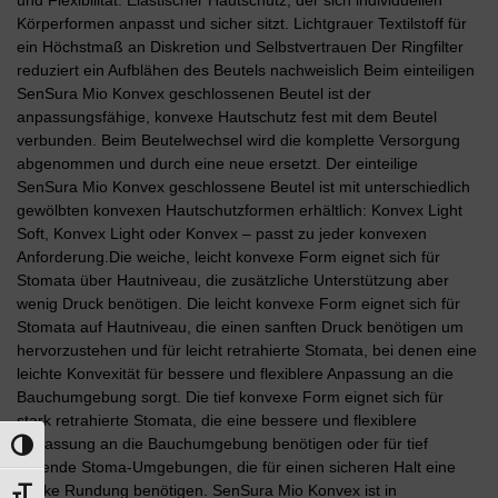
und Flexibilität. Elastischer Hautschutz, der sich individuellen
Körperformen anpasst und sicher sitzt. Lichtgrauer Textilstoff für
ein Höchstmaß an Diskretion und Selbstvertrauen Der Ringfilter
reduziert ein Aufblähen des Beutels nachweislich Beim einteiligen
SenSura Mio Konvex geschlossenen Beutel ist der
anpassungsfähige, konvexe Hautschutz fest mit dem Beutel
verbunden. Beim Beutelwechsel wird die komplette Versorgung
abgenommen und durch eine neue ersetzt. Der einteilige
SenSura Mio Konvex geschlossene Beutel ist mit unterschiedlich
gewölbten konvexen Hautschutzformen erhältlich: Konvex Light
Soft, Konvex Light oder Konvex – passt zu jeder konvexen
Anforderung.Die weiche, leicht konvexe Form eignet sich für
Stomata über Hautniveau, die zusätzliche Unterstützung aber
wenig Druck benötigen. Die leicht konvexe Form eignet sich für
Stomata auf Hautniveau, die einen sanften Druck benötigen um
hervorzustehen und für leicht retrahierte Stomata, bei denen eine
leichte Konvexität für bessere und flexiblere Anpassung an die
Bauchumgebung sorgt. Die tief konvexe Form eignet sich für
stark retrahierte Stomata, die eine bessere und flexiblere
Anpassung an die Bauchumgebung benötigen oder für tief
Umschalten auf hohe Kontraste
liegende Stoma-Umgebungen, die für einen sicheren Halt eine
starke Rundung benötigen. SenSura Mio Konvex ist in
Schrift vergrößern