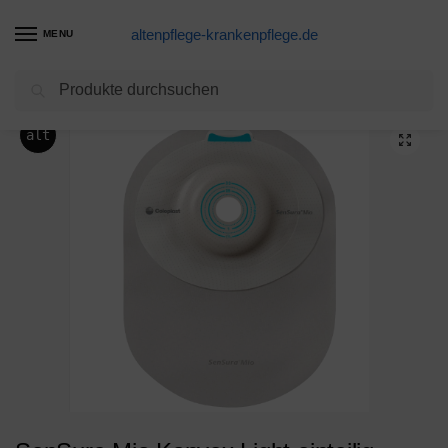
altenpflege-krankenpflege.de
MENU
Suchen
Start
konvex,Coloplast,Basisplatten & Beutel (1-teilig)
SenSura Mio Konvex Light einteilig geschlossener Beutel, Maxi, Stomagröße 15-33mm, lichtgrau, P=10 Stück, PZN 11098887
/
/
alt