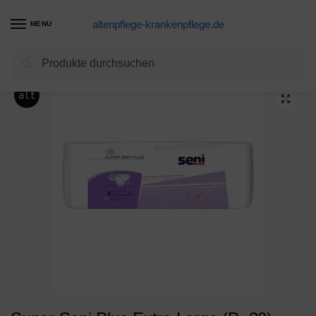
altenpflege-krankenpflege.de
MENU
Suchen
Start
Windeln
Super Seni Plus Extra Large (P=30) atmungsaktive Inkontinenzhosen bei schwerer Inkontinenz
/
/
alt