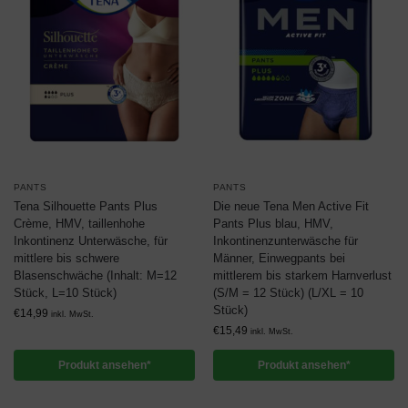
PANTS
PANTS
Tena Silhouette Pants Plus
Die neue Tena Men Active Fit
Crème, HMV, taillenhohe
Pants Plus blau, HMV,
Inkontinenz Unterwäsche, für
Inkontinenzunterwäsche für
mittlere bis schwere
Männer, Einwegpants bei
Blasenschwäche (Inhalt: M=12
mittlerem bis starkem Harnverlust
Stück, L=10 Stück)
(S/M = 12 Stück) (L/XL = 10
Stück)
€
14,99
inkl. MwSt.
€
15,49
inkl. MwSt.
Produkt ansehen*
Produkt ansehen*