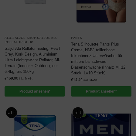
ALU,SALJOL SHOP,SALJOL ALU
PANTS
ROLLATOR SHOP
Tena Silhouette Pants Plus
Saljol Alu Rollator niedrig, Pearl
Crème, HMV, taillenhohe
Grey, Kork Design, Aluminium
Inkontinenz Unterwäsche, für
Ultra Leichtgewicht Rollator, All-
mittlere bis schwere
Terrain (Indoor + Outdoor), nur
Blasenschwäche (Inhalt: M=12
6.4kg, bis 150kg
Stück, L=10 Stück)
€
469,00
inkl. MwSt.
€
14,49
inkl. MwSt.
Produkt ansehen*
Produkt ansehen*
alt
alt