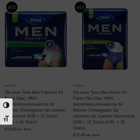
alt
alt
PANTS
PANTS
Die neue Tena Men Premium Fit
Die neue Tena Men Active Fit
Pants Maxi, HMV,
Pants Plus blau, HMV,
Inkontinenzunterwäsche für
Inkontinenzunterwäsche für
Umschalten auf hohe Kontraste
Männer, Einwegpants bei starkem
Männer, Einwegpants bei
Harnverlust (S/M = 12 Stück)
mittlerem bis starkem Harnverlust
Schrift vergrößern
(L/XL = 10 Stück)
(S/M = 12 Stück) (L/XL = 10
Stück)
€
19,99
inkl. MwSt.
€
15,49
inkl. MwSt.