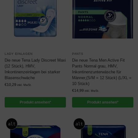
LADY EINLAGEN
PANTS
Die neue Tena Lady Discreet Maxi
Die neue Tena Men Active Fit
(12 Stück), HMV,
Pants Normal grau, HMV,
Inkontinenzeinlagen bei starker
Inkontinenzunterwäsche für
Blasenschwäche
Männer,(S/M = 12 Stück) (L/XL =
10 Stück)
€
10,29
inkl. MwSt.
€
14,99
inkl. MwSt.
Produkt ansehen*
Produkt ansehen*
alt
alt