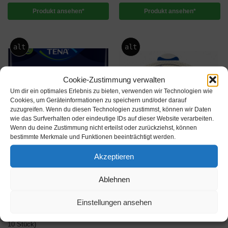
Produkt ansehen*
Produkt ansehen*
alt
alt
Cookie-Zustimmung verwalten
Um dir ein optimales Erlebnis zu bieten, verwenden wir Technologien wie
Cookies, um Geräteinformationen zu speichern und/oder darauf
zuzugreifen. Wenn du diesen Technologien zustimmst, können wir Daten
wie das Surfverhalten oder eindeutige IDs auf dieser Website verarbeiten.
Wenn du deine Zustimmung nicht erteilst oder zurückziehst, können
bestimmte Merkmale und Funktionen beeinträchtigt werden.
Akzeptieren
PANTS
BASISPLATTEN (OHNE BEUTEL)
Ablehnen
Die neue Tena Men Active Fit
Coloplast SenSura Flex Basispl.
Pants Normal grau, HMV,
Xpro konvex light P=5 Stück
Einstellungen ansehen
Inkontinenzunterwäsche für
€
59,95
inkl. MwSt.
Männer,(S/M = 12 Stück) (L/XL =
10 Stück)