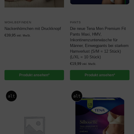
WOHLBEFINDEN
PANTS
Nackenhörnchen mit Druckknopf
Die neue Tena Men Premium Fit
Pants Maxi, HMV,
€
39,95
inkl. MwSt.
Inkontinenzunterwäsche für
Männer, Einwegpants bei starkem
Harnverlust (S/M = 12 Stück)
(L/XL = 10 Stück)
€
19,99
inkl. MwSt.
Produkt ansehen*
Produkt ansehen*
alt
alt