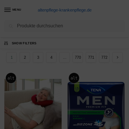
altenpflege-krankenpflege.de
MENU
Suchen
Ergebnisse 1 – 12 von 9255 werden
SHOW FILTERS
angezeigt
1
2
3
4
…
770
771
772
alt
alt