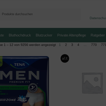
Suchen
Datenschu
ste
Bluthochdruck
Blutzucker
Private Altenpflege
Ratgeber
se 1 – 12 von 9256 werden angezeigt
1
2
3
4
…
770
77
alt