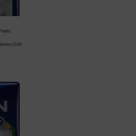
 Pants
Männer,(S/M