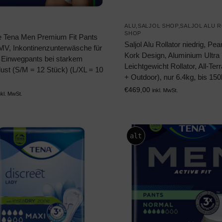
ALU,SALJOL SHOP,SALJOL ALU 
SHOP
e Tena Men Premium Fit Pants
Saljol Alu Rollator niedrig, Pea
MV, Inkontinenzunterwäsche für
Kork Design, Aluminium Ultra
 Einwegpants bei starkem
Leichtgewicht Rollator, All-Terr
ust (S/M = 12 Stück) (L/XL = 10
+ Outdoor), nur 6.4kg, bis 15
€
469,00
inkl. MwSt.
nkl. MwSt.
alt