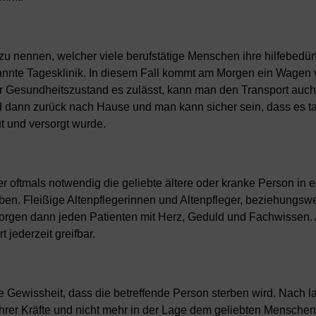
zu nennen, welcher viele berufstätige Menschen ihre hilfebedür
nnte Tagesklinik. In diesem Fall kommt am Morgen ein Wagen v
r Gesundheitszustand es zulässt, kann man den Transport auch
dann zurück nach Hause und man kann sicher sein, dass es ta
 und versorgt wurde.
r oftmals notwendig die geliebte ältere oder kranke Person in e
en. Fleißige Altenpflegerinnen und Altenpfleger, beziehungsw
orgen dann jeden Patienten mit Herz, Geduld und Fachwissen.
 jederzeit greifbar.
die Gewissheit, dass die betreffende Person sterben wird. Nach l
ihrer Kräfte und nicht mehr in der Lage dem geliebten Mensche