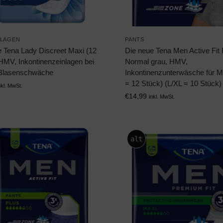
NLAGEN
PANTS
e Tena Lady Discreet Maxi (12
Die neue Tena Men Active Fit
HMV, Inkontinenzeinlagen bei
Normal grau, HMV,
 Blasenschwäche
Inkontinenzunterwäsche für 
= 12 Stück) (L/XL = 10 Stück)
nkl. MwSt.
€
14,99
inkl. MwSt.
alt