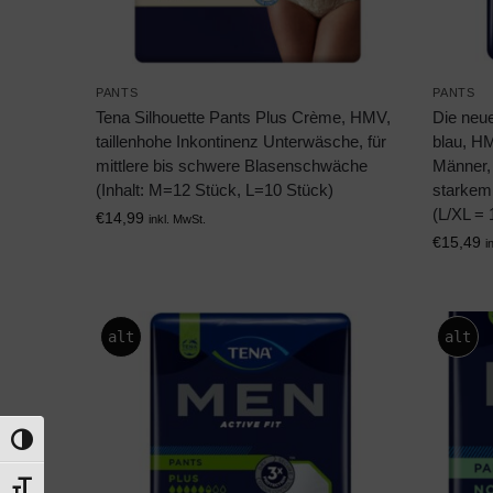
PANTS
PANTS
Tena Silhouette Pants Plus Crème, HMV,
Die neue
taillenhohe Inkontinenz Unterwäsche, für
blau, H
mittlere bis schwere Blasenschwäche
Männer, 
(Inhalt: M=12 Stück, L=10 Stück)
starkem
(L/XL = 
€
14,99
inkl. MwSt.
€
15,49
i
alt
alt
Umschalten auf hohe Kontraste
Schrift vergrößern