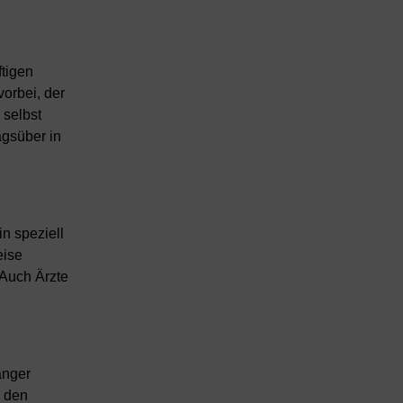
ftigen
orbei, der
 selbst
gsüber in
in speziell
eise
 Auch Ärzte
anger
n den