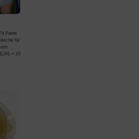
it Pants
wäsche für
rkem
(L/XL = 10