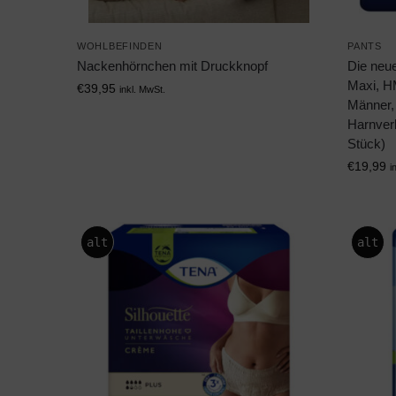
WOHLBEFINDEN
PANTS
Nackenhörnchen mit Druckknopf
Die neu
Maxi, H
€
39,95
inkl. MwSt.
Männer,
Harnverl
Stück)
€
19,99
i
alt
alt