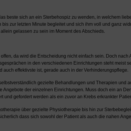
en das beste sich an ein Sterbehospiz zu wenden, in welchem lieb
s zur letzten Minute begleitet und sich ihm voll und ganz wi
 allein gelassen zu sein im Moment des Abschieds.
offen, da wird die Entscheidung nicht einfach sein. Doch nach
gesprächen in den verschiedenen Einrichtungen steht meist se
nd auch effektivste ist, gerade auch in der
Verhinderungspflege
.
selbstverständlich gezielte Behandlungen und Therapien und a
elle Angebote der einzelnen Einrichtungen. Muss doch ein an D
 und gefordert werden als ein zuvor an Krebs erkrankter Patien
therapie über gezielte Physiotherapie bis hin zur Sterbebeglei
sicherlich dass sich sowohl der Patient als auch die nahen Ang