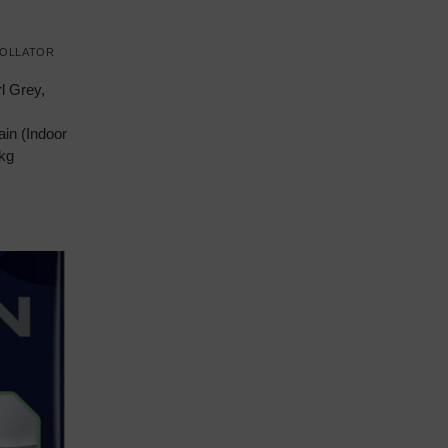
ROLLATOR
rl Grey,
ain (Indoor
0kg