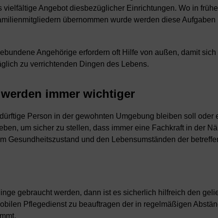
 vielfältige Angebot diesbezüglicher Einrichtungen. Wo in frühe
Familienmitgliedern übernommen wurde werden diese Aufgaben
ebundene Angehörige erfordern oft Hilfe von außen, damit sich 
täglich zu verrichtenden Dingen des Lebens.
 werden immer wichtiger
edürftige Person in der gewohnten Umgebung bleiben soll oder e
en, um sicher zu stellen, dass immer eine Fachkraft in der Nähe
gig vom Gesundheitszustand und den Lebensumständen der betreff
Dinge gebraucht werden, dann ist es sicherlich hilfreich den geli
ilen Pflegedienst zu beauftragen der in regelmäßigen Abstä
ommt.