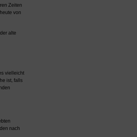
ren Zeiten
 heute von
der alte
s vielleicht
 ist, falls
enden
ebten
nden nach