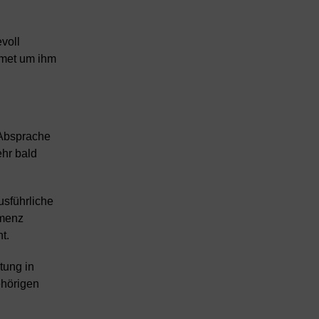
evoll
dmet um ihm
 Absprache
hr bald
usführliche
emenz
t.
tung in
ehörigen