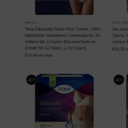
PANTS
LADY EI
Tena Silhouette Pants Plus Crème, HMV,
Die neu
taillenhohe Inkontinenz Unterwäsche, für
Stück), 
mittlere bis schwere Blasenschwäche
starker
(Inhalt: M=12 Stück, L=10 Stück)
€
10,29
i
€
14,49
inkl. MwSt.
alt
alt