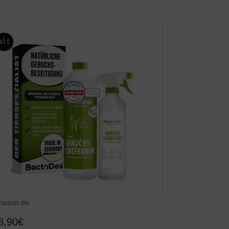
alt
mazon.de
8,90€