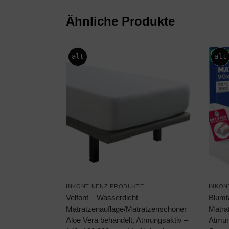
Ähnliche Produkte
-15
alt
alt
INKONTINENZ PRODUKTE
INKON
Velfont – Wasserdicht
Blumt
Matratzenauflage/Matratzenschoner
Matra
Aloe Vera behandelt, Atmungsaktiv –
Atmun