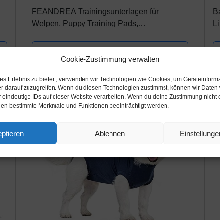
FEANDREA Trainingsunterlagen für
Ba
Welpen, Puppy Training Pads,
Li
Welpentoilette, 100 Stück, 60 x 90 cm
Ka
PTD90B
Amazon / Ebay Produkt ansehen*
Cookie-Zustimmung verwalten
les Erlebnis zu bieten, verwenden wir Technologien wie Cookies, um Geräteinform
-28%
r darauf zuzugreifen. Wenn du diesen Technologien zustimmst, können wir Daten 
alt
r eindeutige IDs auf dieser Website verarbeiten. Wenn du deine Zustimmung nicht er
nen bestimmte Merkmale und Funktionen beeinträchtigt werden.
ptieren
Ablehnen
Einstellung