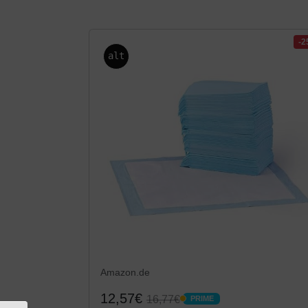
-
alt
Amazon.de
12,57€
16,77€
PRIME
PRIME