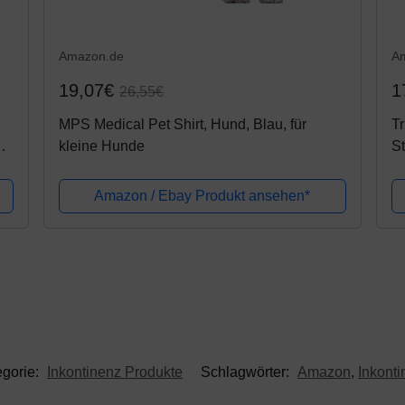
Amazon.de
A
19,07€
1
26,55€
MPS Medical Pet Shirt, Hund, Blau, für
T
2,
kleine Hunde
St
e
Amazon / Ebay Produkt ansehen*
egorie:
Inkontinenz Produkte
Schlagwörter:
Amazon
,
Inkont