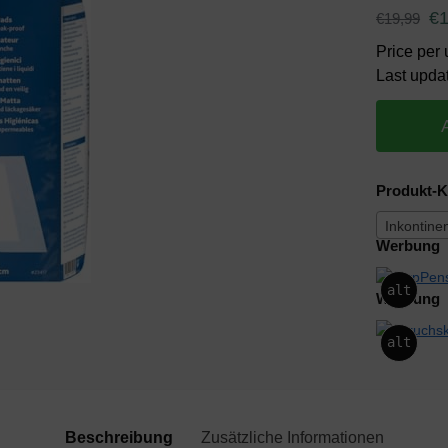
€
€
19,99
Price per 
Last upda
Produkt-K
Inkontine
Werbung
alt
Werbung
alt
Beschreibung
Zusätzliche Informationen