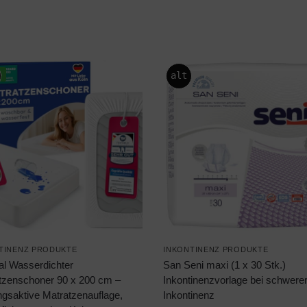
%
alt
TINENZ PRODUKTE
INKONTINENZ PRODUKTE
al Wasserdichter
San Seni maxi (1 x 30 Stk.)
tzenschoner 90 x 200 cm –
Inkontinenzvorlage bei schwere
gsaktive Matratzenauflage,
Inkontinenz