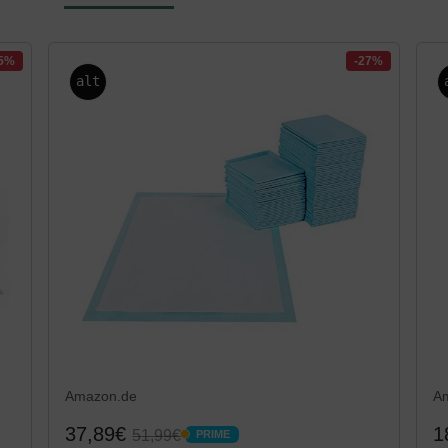
25%
-27%
alt
Amazon.de
A
37,89€
1
51,99€
PRIME
PRIME