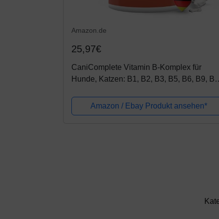
Amazon.de
25,97€
CaniComplete Vitamin B-Komplex für
Hunde, Katzen: B1, B2, B3, B5, B6, B9, B1
K3, Calcium, Folsäure. Unterstützt wichtig
Nervenfunktionen.120 Stück (4...
Amazon / Ebay Produkt ansehen*
Kat